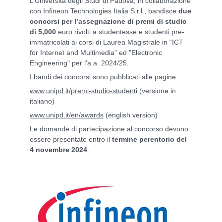
L’Università degli Studi di Padova, in collaborazione
con Infineon Technologies Italia S.r.l., bandisce
due
concorsi per l’assegnazione di premi di studio
di 5,000
euro rivolti a studentesse e studenti pre-
immatricolati ai corsi di Laurea Magistrale in “ICT
for Internet and Multimedia” ed "Electronic
Engineering" per l’a.a. 2024/25.
I bandi dei concorsi sono pubblicati alle pagine:
www.unipd.it/premi-studio-studenti
(versione in
italiano)
www.unipd.it/en/awards
(english version)
Le domande di partecipazione al concorso devono
essere presentate entro il
termine perentorio del
4 novembre 2024
.