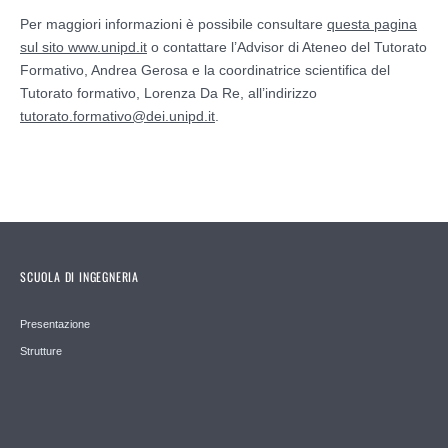
Per maggiori informazioni è possibile consultare
questa pagina
sul sito www.unipd.it
o contattare l’Advisor di Ateneo del Tutorato
Formativo, Andrea Gerosa e la coordinatrice scientifica del
Tutorato formativo, Lorenza Da Re, all’indirizzo
tutorato.formativo@dei.unipd.it
.
SCUOLA DI INGEGNERIA
Presentazione
Strutture