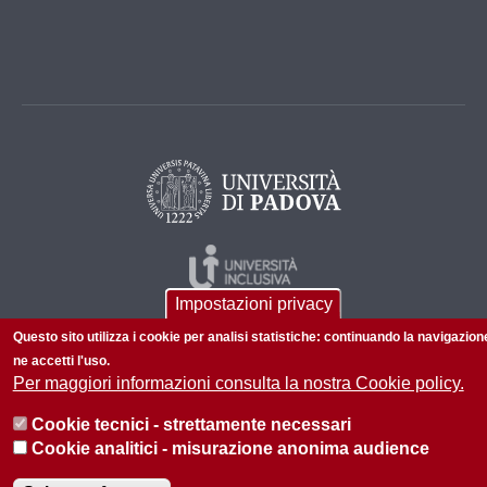
Impostazioni privacy
Questo sito utilizza i cookie per analisi statistiche: continuando la navigazion
ne accetti l'uso.
Per maggiori informazioni consulta la nostra Cookie policy.
Cookie tecnici - strettamente necessari
© 2026 Università di Padova - Tutti i diritti riservati
Cookie analitici - misurazione anonima audience
P.I. 00742430283 C.F. 80006480281