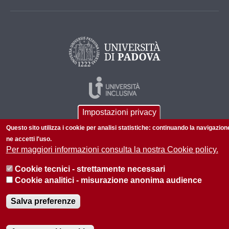
Impostazioni privacy
Questo sito utilizza i cookie per analisi statistiche: continuando la navigazion
ne accetti l'uso.
Per maggiori informazioni consulta la nostra Cookie policy.
© 2026 Università di Padova - Tutti i diritti riservati
Cookie tecnici - strettamente necessari
P.I. 00742430283 C.F. 80006480281
Cookie analitici - misurazione anonima audience
Privacy policy
Salva preferenze