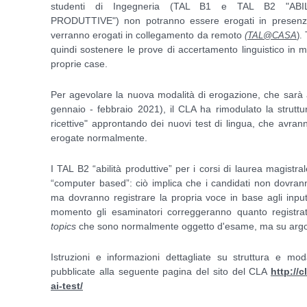
studenti di Ingegneria (
TAL B1 e TAL B2 "ABIL
PRODUTTIVE")
non potranno essere erogati in presenza
verranno erogati
in collegamento da remoto
(
TAL@CASA
).
quindi sostenere le prove di accertamento linguistico
in m
proprie case.
Per agevolare la nuova modalità di erogazione, che sarà a
gennaio - febbraio 2021), il CLA ha rimodulato la strutt
ricettive" approntando dei nuovi test di lingua, che avra
erogate normalmente.
I TAL B2 “abilità produttive” per i corsi di laurea magistr
“computer based”: ciò implica che i candidati non dovrann
ma dovranno registrare la propria voce in base agli inpu
momento gli esaminatori correggeranno quanto registra
topics
che sono normalmente oggetto d'esame, ma su argome
Istruzioni e informazioni dettagliate su struttura e mo
pubblicate alla seguente pagina del sito del CLA
http://c
ai-test/