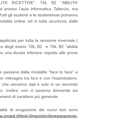
ITA’ RICETTIVE",
TAL B2 "ABILITA’
 presso l'aula informatica Taliercio, ma
Tutti gli studenti e le studentesse potranno
odalità online, ed in tutta sicurezza, dalle
pplicata per tutta la sessione invernale (
ura degli esami TAL B1 e TAL B2 "abilità
nno una durata inferiore
rispetto alle prove
ale passano dalla modalità “face to face” a
o interagire tra loro e con l'esaminatore,
t che verranno dati e solo in un secondo
to. Inoltre, non ci saranno domande sui
nti di carattere più generale.
dalità di erogazione dei nuovi test sono
la.unipd.it/test-linguistici/preparazione-