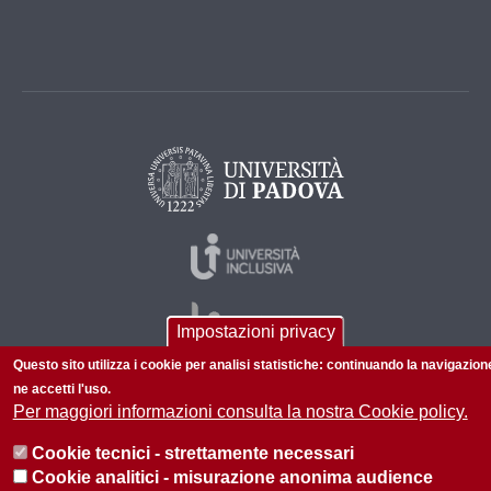
Impostazioni privacy
Questo sito utilizza i cookie per analisi statistiche: continuando la navigazion
ne accetti l'uso.
Per maggiori informazioni consulta la nostra Cookie policy.
© 2026 Università di Padova - Tutti i diritti riservati
P.I. 00742430283 C.F. 80006480281
Cookie tecnici - strettamente necessari
Cookie analitici - misurazione anonima audience
Privacy policy